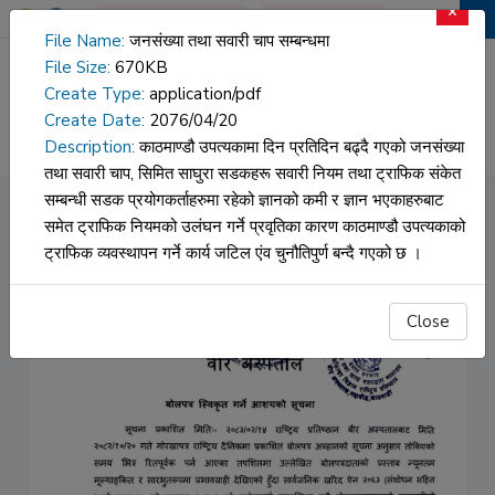
×
Book An Appointment
Report Download
File Name:
जनसंख्या तथा सवारी चाप सम्बन्धमा
File Size:
670KB
वीर अस्पताल
Create Type:
application/pdf
Create Date:
2076/04/20
HOSPITAL DATA
NAMS
Description:
काठमाण्डौ उपत्यकामा दिन प्रतिदिन बढ्दै गएको जनसंख्या
तथा सवारी चाप, सिमित साघुरा सडकहरू सवारी नियम तथा ट्राफिक संकेत
सम्बन्धी सडक प्रयोगकर्ताहरुमा रहेको ज्ञानको कमी र ज्ञान भएकाहरुबाट
सूचना
समेत ट्राफिक नियमको उलंघन गर्ने प्रवृतिका कारण काठमाण्डौ उपत्यकाको
ट्राफिक व्यवस्थापन गर्ने कार्य जटिल एंव चुनौतिपुर्ण बन्दै गएको छ ।
Close