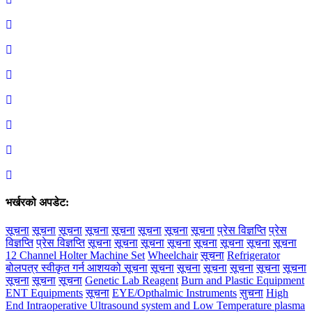
भर्खरको अपडेट:
सूचना
सूचना
सूचना
सूचना
सूचना
सूचना
सूचना
सूचना
प्रेस विज्ञप्ति
प्रेस
विज्ञप्ति
प्रेस विज्ञप्ति
सूचना
सूचना
सूचना
सूचना
सूचना
सूचना
सूचना
सूचना
12 Channel Holter Machine Set
Wheelchair
सूचना
Refrigerator
बोलपत्र स्वीकृत गर्न आशयको सूचना
सूचना
सूचना
सूचना
सूचना
सूचना
सूचना
सूचना
सूचना
सूचना
Genetic Lab Reagent
Burn and Plastic Equipment
ENT Equipments
सूचना
EYE/Opthalmic Instruments
सुचना
High
End Intraoperative Ultrasound system and Low Temperature plasma