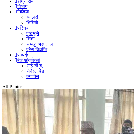
हाम्रा सेवा
विभाग
मिडिया
ग्यालरी
भिडियो
परिचय
पृष्ठभूमि
शिक्षा
सम्बद्ध अस्पताल
प्रेस बिज्ञप्ति
सम्पर्क
बेड ओकुपेन्सी
आई.सी.यू
जेनेरल बेड
क्याविन
All Photos