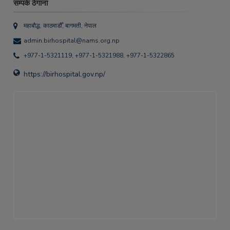
सम्पर्क ठेगाना
महाबौद्ध, काठमाडौँ, बागमती, नेपाल
admin.birhospital@nams.org.np
+977-1-5321119, +977-1-5321988, +977-1-5322865
https://birhospital.gov.np/