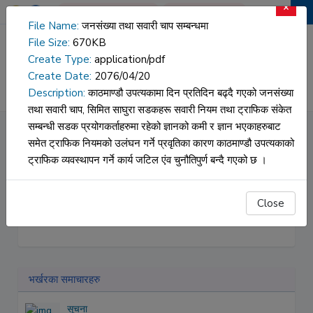
×
Book An Appointment
Report Download
File Name:
जनसंख्या तथा सवारी चाप सम्बन्धमा
File Size:
670KB
वीर अस्पताल
Create Type:
application/pdf
Create Date:
2076/04/20
HOSPITAL DATA
NAMS
Description:
काठमाण्डौ उपत्यकामा दिन प्रतिदिन बढ्दै गएको जनसंख्या
तथा सवारी चाप, सिमित साघुरा सडकहरू सवारी नियम तथा ट्राफिक संकेत
सम्बन्धी सडक प्रयोगकर्ताहरुमा रहेको ज्ञानको कमी र ज्ञान भएकाहरुबाट
सूचना
समेत ट्राफिक नियमको उलंघन गर्ने प्रवृतिका कारण काठमाण्डौ उपत्यकाको
ट्राफिक व्यवस्थापन गर्ने कार्य जटिल एंव चुनौतिपुर्ण बन्दै गएको छ ।
Close
सूचना
भर्खरका समाचारहरु
सूचना