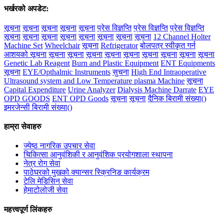
भर्खरको अपडेट:
सूचना
सूचना
सूचना
सूचना
सूचना
प्रेस विज्ञप्ति
प्रेस विज्ञप्ति
प्रेस विज्ञप्ति
सूचना
सूचना
सूचना
सूचना
सूचना
सूचना
सूचना
सूचना
12 Channel Holter
Machine Set
Wheelchair
सूचना
Refrigerator
बोलपत्र स्वीकृत गर्न
आशयको सूचना
सूचना
सूचना
सूचना
सूचना
सूचना
सूचना
सूचना
सूचना
सूचना
Genetic Lab Reagent
Burn and Plastic Equipment
ENT Equipments
सूचना
EYE/Opthalmic Instruments
सुचना
High End Intraoperative
Ultrasound system and Low Temperature plasma Machine
सूचना
Capital Expenditure
Urine Analyzer
Dialysis Machine Darrate
EYE
OPD GOODS
ENT OPD Goods
सूचना
सूचना
दैनिक बिरामी संख्या()
इमरजेन्सी बिरामी संख्या()
हाम्रा सेवाहरु
ज्येष्ठ नागरिक उपचार सेवा
चिकित्सा आनुवंशिकी र आनुवंशिक प्रयोगशाला स्थापना
नेत्र रोग सेवा
पाठेघरको मुखको क्यान्सर स्क्रिनिङ कार्यक्रम
टेलि मेडिसिन सेवा
हेमाटोलोजी सेवा
महत्त्वपूर्ण लिंकहरु