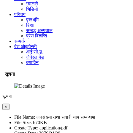
ग्यालरी
भिडियो
परिचय
पृष्ठभूमि
शिक्षा
सम्बद्ध अस्पताल
प्रेस बिज्ञप्ति
सम्पर्क
बेड ओकुपेन्सी
आई.सी.यू
जेनेरल बेड
क्याविन
सूचना
सूचना
×
File Name:
जनसंख्या तथा सवारी चाप सम्बन्धमा
File Size:
670KB
Create Type:
application/pdf